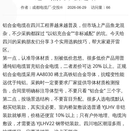
作者：成都电缆厂-交投®
2026-06-29
访问量：66
铝合金电缆在四川工程界越来越普及，但市场上产品鱼龙混
杂，不少采购都踩过 “以铝充合金”“非标减配” 的坑。今天给
四川的采购朋友们分享 3 个实用选购技巧，帮大家避开雷
区。
第一点，认准导体材质，别被低价忽悠。很多低价产品用普
通纯铝电缆冒充铝合金电缆，二者差价可达 20% 以上。正规
铝合金电缆采用 AA8030 稀土高铁铝合金导体，抗蠕变性能
远优于纯铝。采购时一定要要求厂家提供导体材质检测报
告，合同里明确标注导体型号，不要只看 “铝合金” 三个字。
第二点，按场景选结构，不要盲目升配。很多人选电缆默认
都买铠装款，其实没必要。室内桥架敷设选普通 YJLHV 非铠
装款就够用，价格还便宜 10% 以上；只有户外地埋、电缆沟
敷设，才需要选 YJLHV22 钢带铠装款。四川地区潮湿多雨，