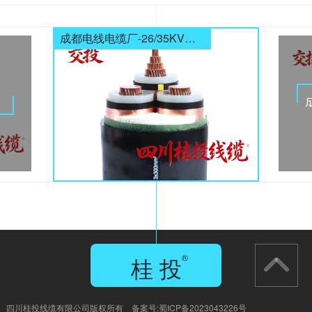
成都电线电缆厂-26/35KV高压电缆
电缆
桂 投
®
GUI TOU
四川桂投线缆有限公司版权所有 备案号:
蜀ICP备2023043226号