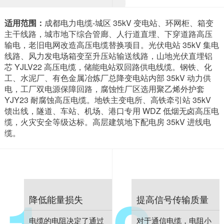
适用范围：
成都电力电缆-城区 35kV 变电站、环网柜、箱变
主干线路，城市地下综合管廊、人行道直埋、下穿道路高压
输电，老旧电网改造高压电缆替换项目。光伏电站 35kV 集电
线路、风力发电场箱变至升压站输送线路，山地光伏直埋铝
芯 YJLV22 高压电缆，储能电站双回路供电线缆。钢铁、化
工、水泥厂、有色金属冶炼厂总降变电站内部 35kV 动力供
电，工厂双电源保障回路，腐蚀性厂区选用聚乙烯外护套
YJY23 耐腐蚀高压电缆。地铁主变电所、高铁牵引站 35kV
馈出线，隧道、车站、机场、港口专用 WDZ 低烟无卤高压电
缆，火灾安全等级达标。高层建筑地下配电房 35kV 进线电
缆。
降低能量损失
提高信号传输质量
电缆的电阻决定了通过
对于通信电缆，电阻小