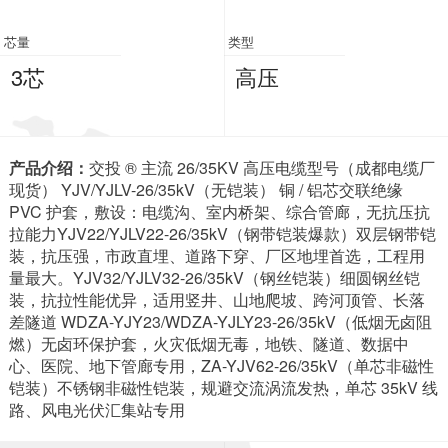
芯量
类型
3芯
高压
产品介绍：
交投 ® 主流 26/35KV 高压电缆型号（成都电缆厂
现货） YJV/YJLV-26/35kV（无铠装） 铜 / 铝芯交联绝缘
PVC 护套，敷设：电缆沟、室内桥架、综合管廊，无抗压抗
拉能力YJV22/YJLV22-26/35kV（钢带铠装爆款）双层钢带铠
装，抗压强，市政直埋、道路下穿、厂区地埋首选，工程用
量最大。YJV32/YJLV32-26/35kV（钢丝铠装）细圆钢丝铠
装，抗拉性能优异，适用竖井、山地爬坡、跨河顶管、长落
差隧道 WDZA-YJY23/WDZA-YJLY23-26/35kV（低烟无卤阻
燃）无卤环保护套，火灾低烟无毒，地铁、隧道、数据中
心、医院、地下管廊专用，ZA-YJV62-26/35kV（单芯非磁性
铠装）不锈钢非磁性铠装，规避交流涡流发热，单芯 35kV 线
路、风电光伏汇集站专用