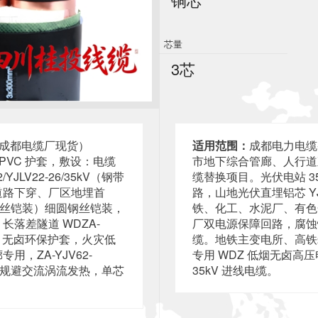
芯量
3芯
号（成都电缆厂现货）
适用范围：
成都电力电缆
绝缘 PVC 护套，敷设：电缆
市地下综合管廊、人行道
LV22-26/35kV（钢带
缆替换项目。光伏电站 3
道路下穿、厂区地埋首
路，山地光伏直埋铝芯 Y
kV（钢丝铠装）细圆钢丝铠装，
铁、化工、水泥厂、有色金
落差隧道 WDZA-
厂双电源保障回路，腐蚀性
卤阻燃）无卤环保护套，火灾低
缆。地铁主变电所、高铁牵
，ZA-YJV62-
专用 WDZ 低烟无卤
装，规避交流涡流发热，单芯
35kV 进线电缆。