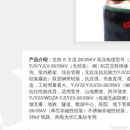
产品介绍：
交投 ® 主流 26/35KV 高压电缆型
YJV/YJLV-26/35kV（无铠装） 铜 / 铝芯交联
沟、室内桥架、综合管廊，无抗压抗拉能力YJV22/YJ
铠装爆款）双层钢带铠装，抗压强，市政直埋、
选，工程用量最大。YJV32/YJLV32-26/35
抗拉性能优异，适用竖井、山地爬坡、跨河顶管、长
YJY23/WDZA-YJLY23-26/35kV（低烟无
烟无毒，地铁、隧道、数据中心、医院、地下管廊专用
26/35kV（单芯非磁性铠装）不锈钢非磁性铠
35kV 线路、风电光伏汇集站专用