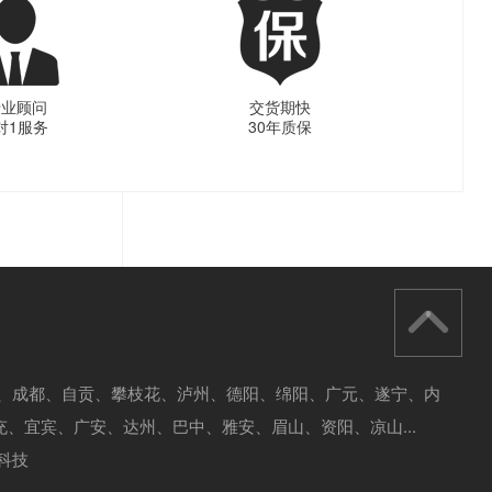
专业顾问
交货期快
对1服务
30年质保
川、成都、自贡、
攀枝花、泸州、德阳、绵阳、广元、遂宁、内
充、宜宾、广安、达州、巴中、雅安、眉山、资阳、凉山...
科技