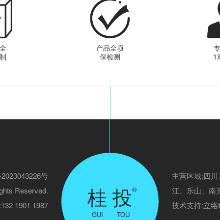
全
产品全项
制
保检测
1
2023043226号
主营区域:四
桂 投
®
ghts Reserved.
江、乐山、南
2 1901 1987
技术支持:
立络
GUI TOU