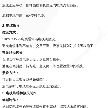
放线架应平稳，钢轴强度和长度应与电缆盘相适应
。
成都电线电缆厂家-交投电缆。
2.
电缆敷设
敷设方式
：
10kV YJV22电缆通常沿电缆沟敷设
。
避免电缆排列不整齐、交叉严重，应事先排列好并按图表施工
。
敷设路径选择
：
合理安排每盘电缆长度，尽量减少接头
。
避免在倾斜处、转弯处、交叉路口等位置设置中间接头
。
敷设方法
：
可采用人工敷设或卷扬机牵引
。
放电缆时，电缆端头应从线盘上端放出
。
3.
电缆终端和接头制作
终端制作
：
从剥切电缆开始应连续操作直至完成，缩短绝缘暴露时间
。