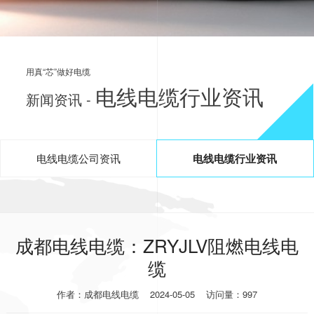
用真“芯”做好电缆
电线电缆行业资讯
新闻资讯 -
电线电缆公司资讯
电线电缆行业资讯
成都电线电缆：ZRYJLV阻燃电线电
缆
作者：成都电线电缆
2024-05-05
访问量：997