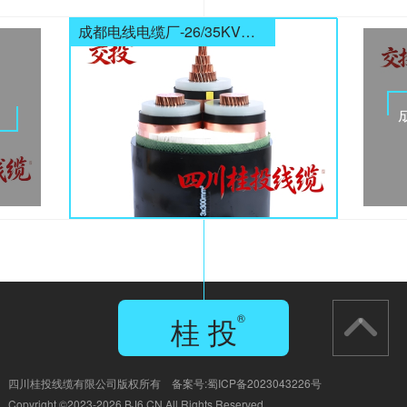
成都电线电缆厂-26/35KV高压电缆
电缆
桂 投
®
GUI TOU
四川桂投线缆有限公司版权所有 备案号:
蜀ICP备2023043226号
Copyright ©2023-2026 BJ6.CN All Rights Reserved.