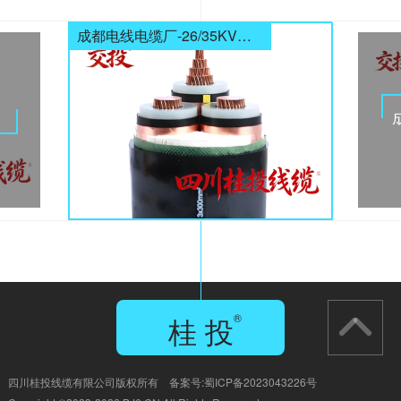
成都电线电缆厂-26/35KV高压电缆
电缆
桂 投
®
GUI TOU
四川桂投线缆有限公司版权所有 备案号:
蜀ICP备2023043226号