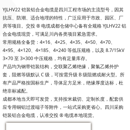
YJLHV22 铠装铝合金电缆是四川工程市场的主流型号，因其
抗压、防潮、适合地埋的特性，广泛应用于市政、园区、厂
房等项目。交投 ® 电缆成都仓储中心备有全规格 YJLHV22 铝
合金电缆现货，可满足川内各类项目紧急需求。
常用规格全备货：4×16、4×25、4×35、4×50、4×70、
4×95、4×120、4×185、4×240 等低压规格，以及 8.7/15kV
3×70 至 3×300 中压规格，均有足量库存。
产品均为钢带铠装结构，交联聚乙烯绝缘，聚氯乙烯外护
套，阻燃等级默认 C 级，可按需升级 B 级阻燃或耐火型。所
有产品严格按国标生产，导体足方足米，绝缘厚度达标，杜
绝非标减配。
成都本地当天即可发货，支持按米裁切、定制长度，配套供
应专用铜铝过渡端子等附件，一站式采购更省心。四川采购
铠装铝合金电缆，认准交投 ® 电缆本地现货。