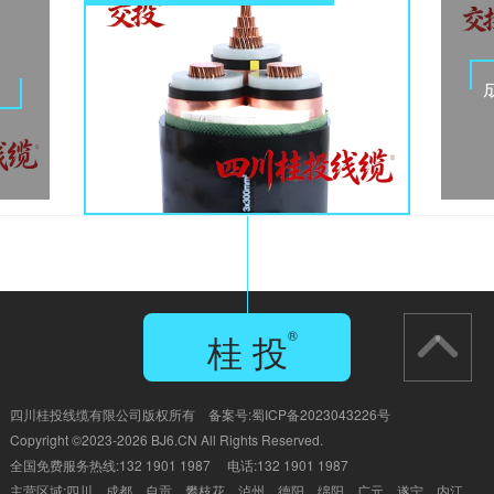
电缆
桂 投
®
GUI TOU
四川桂投线缆有限公司版权所有 备案号:
蜀ICP备2023043226号
Copyright ©2023-2026 BJ6.CN All Rights Reserved.
全国免费服务热线:132 1901 1987 电话:132 1901 1987
主营区域:四川、成都、自贡、
攀枝花、泸州、德阳、绵阳、广元、遂宁、内江、