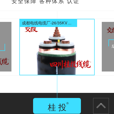
安全保障 各种体系 认证
齐全
成都电线电缆厂-26/35KV高压电缆
电缆
桂 投
®