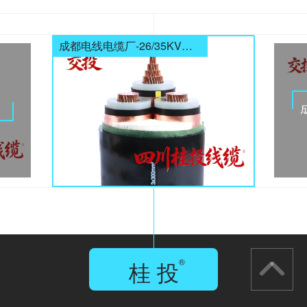
齐全
成都电线电缆厂-26/35KV高压电缆
电缆
桂 投
®
GUI TOU