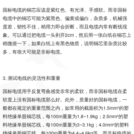
国标电缆的铜芯应该是紫红色、有光泽、手感软。而非国标
电缆中的铜芯可能为紫黑色、偏黄或偏白，杂质多，机械强
度差，韧性不佳，稍用力即会折断，而且电缆内常有断线现
象。可以通过把电缆一头剥开
2cm
，然后用一张白纸在铜芯上
稍微搓一下，如果白纸上有黑色物质，说明铜芯里杂质比较
多，有很大可能是非标电缆。
3.
测试电线的灵活性和重量
国标电缆用手反复弯曲感觉非常的柔软，而非国标电缆在柔
软度上没有国标电缆那么好。此外，质量好的国标电缆，一
般都在规定的重量范围之内，如常用的截面积为
1.5mm
²的塑
料绝缘单股铜芯线，每
100m
重量为
1.8~1.9kg
；
2.5mm
²的塑
料绝缘单股铜芯线，每
100m
重量为
3~3.1kg
；
4.0mm
²的塑料
绝缘单股铜芯线，每
100m
重量为
4.4~4.6kg
等。而非标电缆的