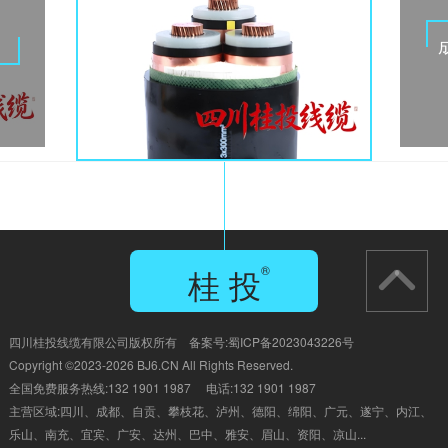
电缆
桂 投
®
GUI TOU
四川桂投线缆有限公司版权所有 备案号:
蜀ICP备2023043226号
Copyright ©2023-2026 BJ6.CN All Rights Reserved.
全国免费服务热线:132 1901 1987 电话:132 1901 1987
主营区域:四川、成都、自贡、
攀枝花、泸州、德阳、绵阳、广元、遂宁、内江、
乐山、南充、宜宾、广安、达州、巴中、雅安、眉山、资阳、凉山...