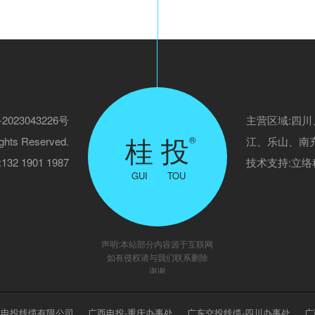
2023043226号
主营区域:四
桂 投
®
ghts Reserved.
江、乐山、南
2 1901 1987
技术支持:
立络
GUI TOU
声明:本站部分内容源于互联网
如有侵权请与我们联系删除
谢谢
西电投线缆有限公司
广西电投-重庆办事处
广东交投线缆-四川办事处
广