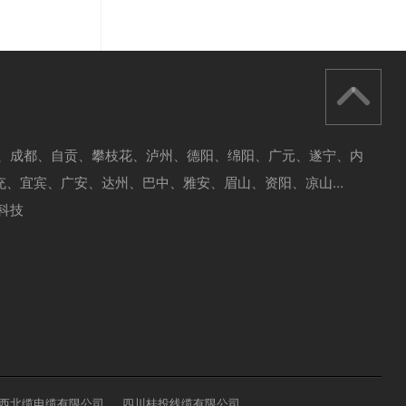
川、成都、自贡、
攀枝花、泸州、德阳、绵阳、广元、遂宁、内
充、宜宾、广安、达州、巴中、雅安、眉山、资阳、凉山...
科技
西北缆电缆有限公司
四川桂投线缆有限公司