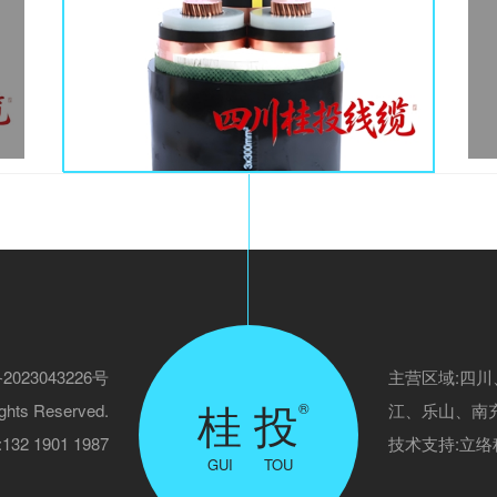
2023043226号
主营区域:四
桂 投
®
ghts Reserved.
江、乐山、南
2 1901 1987
技术支持:
立络
GUI TOU