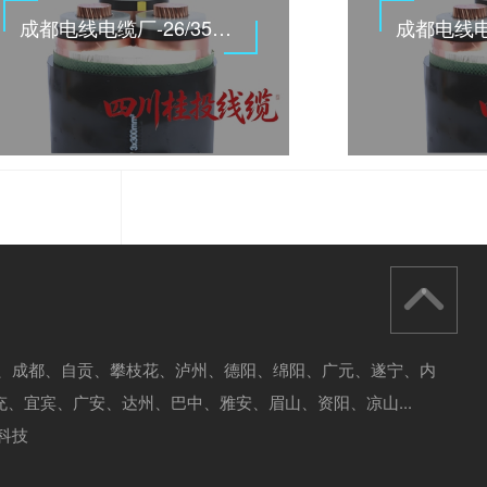
成都电线电缆厂-26/35KV高压电缆
川、成都、自贡、
攀枝花、泸州、德阳、绵阳、广元、遂宁、内
充、宜宾、广安、达州、巴中、雅安、眉山、资阳、凉山...
科技