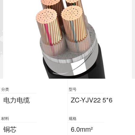
分类
型号
电力电缆
ZC-YJV22 5*6
材料
规格
铜芯
6.0mm²